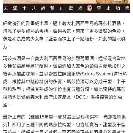
細緻優雅的雅墨威士忌，遇上義大利西西里島的瑪莎拉酒桶，
增添了更多成熟的杏桃、莓果香氣，帶來了更多濃豔的色彩，
像是初長成的少女為了盛宴而抹上了一點脂粉，如此的豔冠群
芳。
瑪莎拉酒是來自義大利西西里島的加烈葡萄酒，通常混合當地
多種葡萄品種進行釀製，葡萄酒加入無色的葡萄白蘭地加烈之
後再添加甜味劑，並以索雷拉陳釀系統(Solera System)進行熟
成。根據其中殘餘糖份的多寡，瑪莎拉酒可以分成干型、半干
型和甜型；根據其熟成的年份也有五種分類。如此獨特的瑪莎
拉酒也是受到義大利政府法定產區（DOC）嚴格控管的葡萄
酒。
最新上市的【雅墨15年單一麥芽威士忌珍稀選桶－瑪莎拉桶系
列】即用了三種不同的瑪莎拉桶型，包含紅寶石、甜型及干型
瑪莎拉，帶領威士忌老饕們一窺不同的瑪莎拉酒桶為雅墨威士