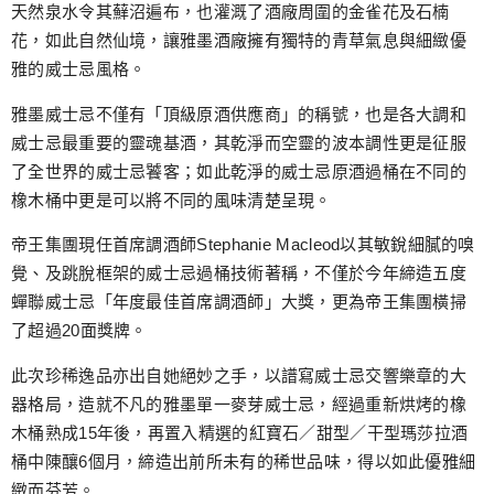
天然泉水令其蘚沼遍布，也灌溉了酒廠周圍的金雀花及石楠
花，如此自然仙境，讓雅墨酒廠擁有獨特的青草氣息與細緻優
雅的威士忌風格。
雅墨威士忌不僅有「頂級原酒供應商」的稱號，也是各大調和
威士忌最重要的靈魂基酒，其乾淨而空靈的波本調性更是征服
了全世界的威士忌饕客；如此乾淨的威士忌原酒過桶在不同的
橡木桶中更是可以將不同的風味清楚呈現。
帝王集團現任首席調酒師Stephanie Macleod以其敏銳細膩的嗅
覺、及跳脫框架的威士忌過桶技術著稱，不僅於今年締造五度
蟬聯威士忌「年度最佳首席調酒師」大獎，更為帝王集團橫掃
了超過20面獎牌。
此次珍稀逸品亦出自她絕妙之手，以譜寫威士忌交響樂章的大
器格局，造就不凡的雅墨單一麥芽威士忌，經過重新烘烤的橡
木桶熟成15年後，再置入精選的紅寶石／甜型／干型瑪莎拉酒
桶中陳釀6個月，締造出前所未有的稀世品味，得以如此優雅細
緻而芬芳。