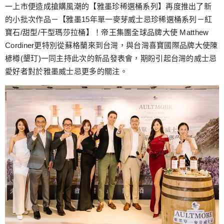
跳
一上市便造成搶購風潮的【雅墨珍稀選桶系列】再度推出了新
至
的小批次作品－【雅墨15年單一麥芽威士忌珍稀選桶系列－紅
主
寶石/甜型/干型瑪莎拉桶】！帝王集團全球品牌大使 Matthew
要
Cordiner更特別從蘇格蘭來到台灣，與台灣喜寶國際品牌大使陳
內
楌樽(墾玎)一同主持此次的新品發表會，期盼引起台灣的威士忌
容
愛好者對於雅墨威士忌更多的關注。