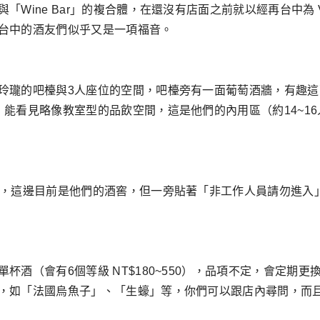
Wine Bar」的複合體，在還沒有店面之前就以經再台中為 
台中的酒友們似乎又是一項福音。
玲瓏的吧檯與3人座位的空間，吧檯旁有一面葡萄酒牆，有趣這
，能看見略像教室型的品飲空間，這是他們的內用區（約14~1
室，這邊目前是他們的酒窖，但一旁貼著「非工作人員請勿進入
杯酒（會有6個等級 NT$180~550），品項不定，會定期
，如「法國烏魚子」、「生蠔」等，你們可以跟店內尋問，而