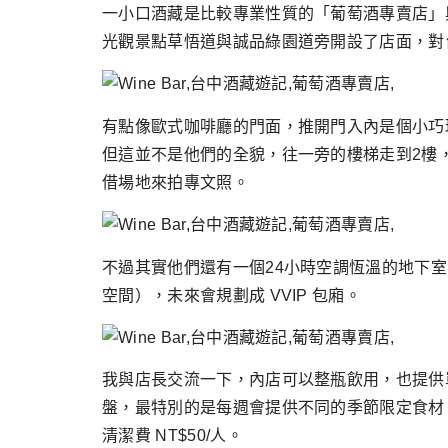
跳
一小口酒藏是比較專業性質的「葡萄酒專賣店」與「
至
光觀景點草悟道與誠品綠園道旁開設了店面，對
主
要
內
有點像歐式咖啡廳的門面，推開門入內是個小巧
容
但這並不是他們的全貌，往一旁的樓梯走到2樓
借場地來拍專文照。
不過其實他們還有一個24小時空調恆溫的地下
空間），未來會規劃成 VVIP 包廂。
我與店長交流一下，內店可以整瓶飲用，也提供單
盤，最特別的是每週會提供不同的季節限定食材
清潔費 NT$50/人。