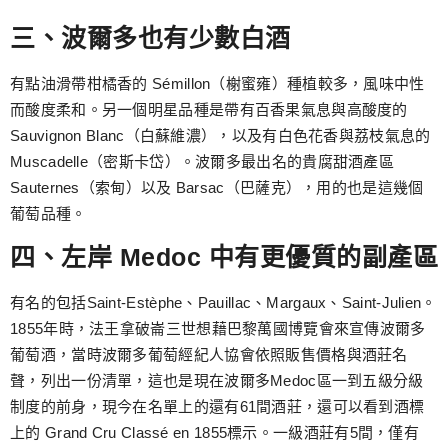
三、波爾多也有少數白酒
有點油滑帶柑橘香的 Sémillon（榭蜜雍）種植較多，風味中性
而酸度柔和。另一個明星品種是帶有百香果氣息與高酸度的
Sauvignon Blanc（白蘇維濃），以及有白色花香與荔枝氣息的
Muscadelle（密斯卡岱）。波爾多最出名的貴腐甜酒產區
Sauternes（索甸）以及 Barsac（巴薩克），用的也是這幾個
葡萄品種。
四、左岸 Medoc 中有更優質的副產區
有名的包括Saint-Estèphe、Pauillac、Margaux、Saint-Julien。
1855年時，法王拿破崙三世想藉巴黎萬國博覽會來宣傳波爾多
葡萄酒，當時波爾多葡萄經紀人協會依照販售價格與酒莊名
聲，列出一份清單，這也是現在波爾多Medoc區一到五級分級
制度的前身，現今在名單上的還有61間酒莊，還可以看到酒標
上的 Grand Cru Classé en 1855標示。一級酒莊有5間，僅有