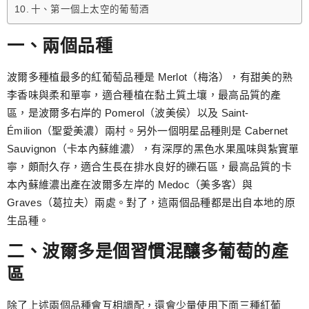
十、第一個上太空的葡萄酒
一、兩個品種
波爾多種植最多的紅葡萄品種是 Merlot（梅洛），有甜美的熟
李香味與柔和單寧，適合種植在黏土質土壤，最高品質的產
區，是波爾多右岸的 Pomerol（波美侯）以及 Saint-
Émilion（聖愛美濃）兩村。另外一個明星品種則是 Cabernet
Sauvignon（卡本內蘇維濃），有深厚的黑色水果風味與紮實單
寧，頗耐久存，適合生長在排水良好的礫石區，最高品質的卡
本內蘇維濃出產在波爾多左岸的 Medoc（美多客）與
Graves（葛拉夫）兩處。對了，這兩個品種都是出自本地的原
生品種。
二、波爾多是個習慣混釀多葡萄的產
區
除了上述兩個品種會互相調配，還會少量使用下面三種紅葡