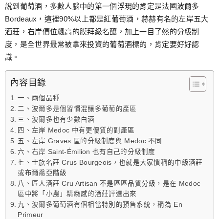
跳
說到葡萄酒，多數人腦中的第一個浮現的肯定是法國波爾多
至
Bordeaux，這裡90%以上都是紅葡萄酒，赫赫有名的左岸五大
主
酒莊，右岸價位飆高的膜拜級名釀，加上一目了然的分級制
要
度，是全世界最常被拿來投資的葡萄酒標的，肯定要好好認
內
識。
容
內容目錄
一、兩個品種
二、波爾多是個習慣混釀多葡萄的產區
三、波爾多也有少數白酒
四、左岸 Medoc 中有更優質的副產區
五、左岸 Graves 區的分級制度與 Medoc 不同
六、右岸 Saint-Émilion 也有自己的分級制度
七、士族名莊 Crus Bourgeois，也就是大家慣稱的中級酒莊
或布爾喬亞階級
八、匠人酒莊 Cru Artisan 不是區區品質分級，是在 Medoc
區中將「小農」精緻感的酒莊評選出來
九、波爾多葡萄酒有個相當特別的預售系統，稱為 En
Primeur