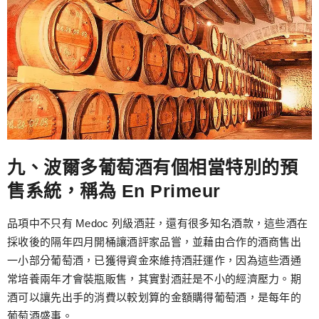
九、波爾多葡萄酒有個相當特別的預
售系統，稱為 En Primeur
品項中不只有 Medoc 列級酒莊，還有很多知名酒款，這些酒在
採收後的隔年四月開桶讓酒評家品嘗，並藉由合作的酒商售出
一小部分葡萄酒，已獲得資金來維持酒莊運作，因為這些酒通
常培養兩年才會裝瓶販售，其實對酒莊是不小的經濟壓力。期
酒可以讓先出手的消費以較划算的金額購得葡萄酒，是每年的
葡萄酒盛事。