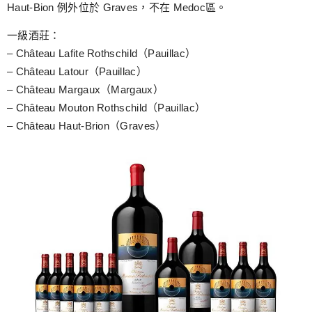
Haut-Bion 例外位於 Graves，不在 Medoc區。
一級酒莊：
– Château Lafite Rothschild（Pauillac）
– Château Latour（Pauillac）
– Château Margaux（Margaux）
– Château Mouton Rothschild（Pauillac）
– Château Haut-Brion（Graves）