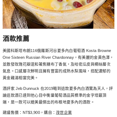
酒款推薦
美國科斯塔布朗116俄羅斯河谷夏多內白葡萄酒 Kosta Browne
One Sixteen Russian River Chardonnay，有美麗的金黃色澤，
並散發玫瑰花瓣混和著焦糖布丁香氣，及哈密瓜皮與椰絲層次
氣息。口感層次鮮明且擁有豐富的成熟水梨風味，搭配濃郁的
黃金雞湯相當完美。
酒評家 Jeb Dunnuck 在2019喝到這款夏多內白酒驚為天人，評
論這款酒已達到他心目中衡量葡萄酒品質標準的金字塔最頂
端，是一款可以媲美最傑出的布根地夏多內的酒款。
建議售價：NT$3,900，購自：
茂世企業