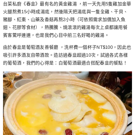
跳
台菜私廚《春韭》最有名的黃金雞湯 ，前一天先用5隻雞加金華
至
火腿熬煮15小時成湯底，然後隔天把湯底與一隻全雞、干貝、
主
豬腳、紅棗、山藥及香菇再熬2小時（可依照需求加價加入魚
要
翅、花膠等食材），熱騰騰、燒滾滾的雞湯每次上桌都讓用餐
內
賓客驚呼連連，也是我們心目中前三名好喝的雞湯。
容
由於春韭是葡萄酒友善餐廳 ，洗杯費一個杯子NT$100，因此也
吸引許多酒友自帶酒款。造訪過春韭超過10次，試過各式各樣
的葡萄酒，我們的心得是：白葡萄酒最適合搭配春韭的餐點！