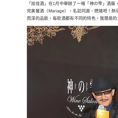
跳
「加佳酒」在1月中舉辦了一場「神の雫」酒展
至
完美餐酒（Mariage）、名莊同源、燃燒吧
主
而深的品飲，每款酒都有不同的特色，我簡易的
要
內
容