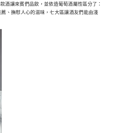
多款酒讓來賓們品飲，並依造葡萄酒屬性區分了：
藏推薦、撫慰人心的滋味，七大區讓酒友們能由淺