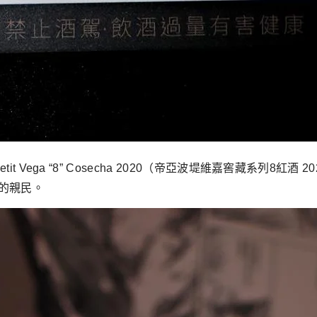
 Petit Vega “8” Cosecha 2020（帝亞波堤維嘉窖藏系
的親民。