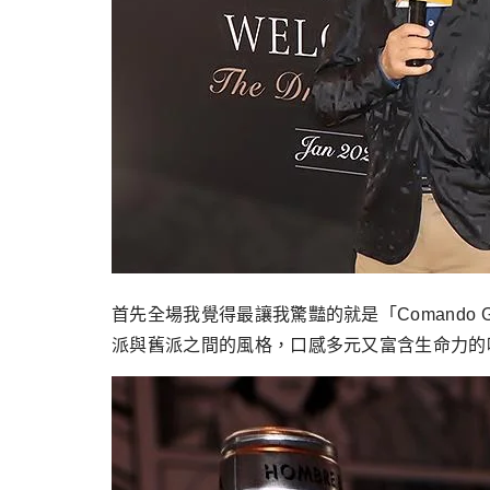
首先全場我覺得最讓我驚豔的就是「Comando G El 
派與舊派之間的風格，口感多元又富含生命力的