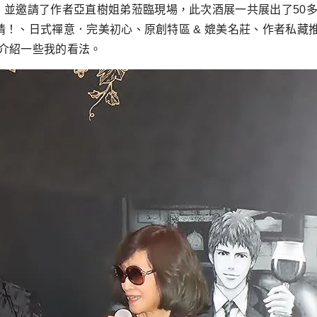
，並邀請了作者亞直樹姐弟蒞臨現場，此次酒展一共展出了50
！熱情！、日式禪意．完美初心、原創特區 & 媲美名莊、作者私
介紹一些我的看法。