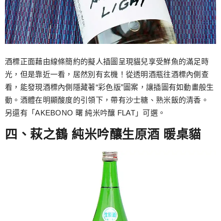
酒標正面藉由線條簡約的擬人插圖呈現貓兒享受鮮魚的滿足時
光，但是靠近一看，居然別有玄機！從透明酒瓶往酒標內側查
看，能發現酒標內側隱藏著“彩色版”圖案，讓插圖有如動畫般生
動。酒體在明顯酸度的引領下，帶有沙士糖、熟米飯的清香。
另還有「AKEBONO 曙 純米吟釀 FLAT」可選。
四、萩之鶴 純米吟釀生原酒 暖桌貓