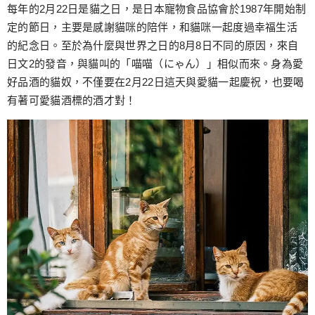
跳
每年的2月22日是貓之日，是日本寵物食品協會於1987年開始制
至
定的節日，主要是感謝貓咪的陪伴，和貓咪一起度過幸福生活
主
的紀念日。至於為什麼與世界之日的8月8日不同的原因，來自
要
日文2的發音，與貓叫的「喵喵（にゃん）」相似而來。身為愛
內
好品酒的貓奴，不僅要在2月22日這天與愛貓一起慶祝，也要喝
容
有著可愛貓酒標的酒才對！