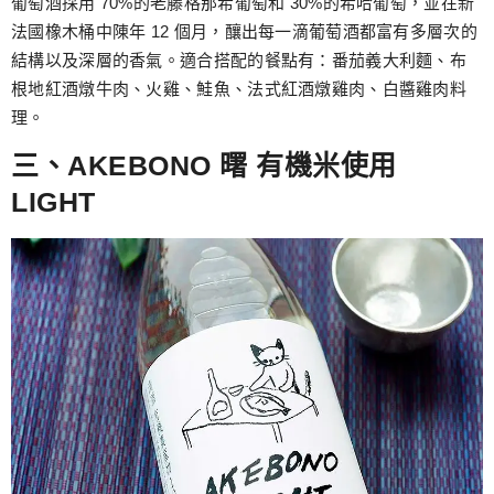
葡萄酒採用 70%的老藤格那希葡萄和 30%的希哈葡萄，並在新
法國橡木桶中陳年 12 個月，釀出每一滴葡萄酒都富有多層次的
結構以及深層的香氣。適合搭配的餐點有：番茄義大利麵、布
根地紅酒燉牛肉、火雞、鮭魚、法式紅酒燉雞肉、白醬雞肉料
理。
三、AKEBONO 曙 有機米使用
LIGHT