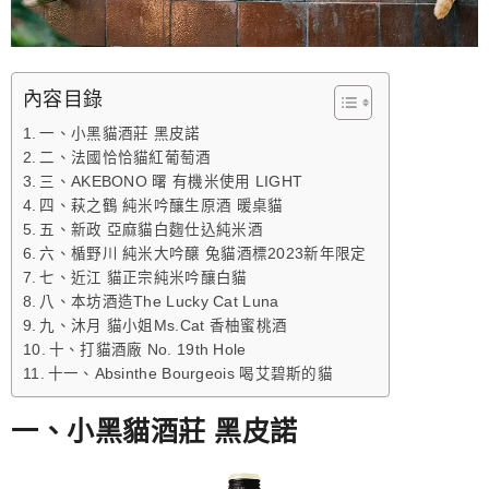
內容目錄
一、小黑貓酒莊 黑皮諾
二、法國恰恰貓紅葡萄酒
三、AKEBONO 曙 有機米使用 LIGHT
四、萩之鶴 純米吟釀生原酒 暖桌貓
五、新政 亞麻貓白麴仕込純米酒
六、楯野川 純米大吟醸 兔貓酒標2023新年限定
七、近江 貓正宗純米吟釀白貓
八、本坊酒造The Lucky Cat Luna
九、沐月 貓小姐Ms.Cat 香柚蜜桃酒
十、打貓酒廠 No. 19th Hole
十一、Absinthe Bourgeois 喝艾碧斯的貓
一、小黑貓酒莊 黑皮諾