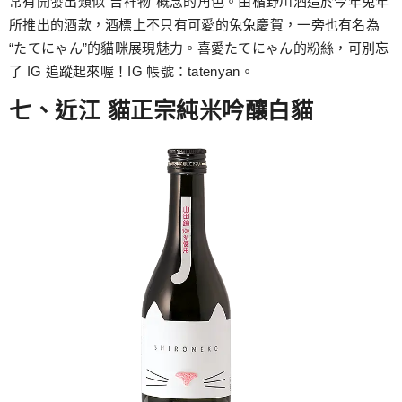
常有開發出類似“吉祥物”概念的角色。由楯野川酒造於今年兔年
所推出的酒款，酒標上不只有可愛的兔兔慶賀，一旁也有名為
“たてにゃん”的貓咪展現魅力。喜愛たてにゃん的粉絲，可別忘
了 IG 追蹤起來喔！IG 帳號：tatenyan。
七、近江 貓正宗純米吟釀白貓