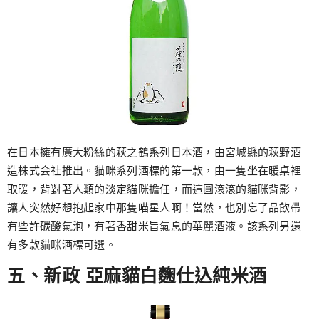
在日本擁有廣大粉絲的萩之鶴系列日本酒，由宮城縣的萩野酒
造株式会社推出。貓咪系列酒標的第一款，由一隻坐在暖桌裡
取暖，背對著人類的淡定貓咪擔任，而這圓滾滾的貓咪背影，
讓人突然好想抱起家中那隻喵星人啊！當然，也別忘了品飲帶
有些許碳酸氣泡，有著香甜米旨氣息的華麗酒液。該系列另還
有多款貓咪酒標可選。
五、新政 亞麻貓白麴仕込純米酒