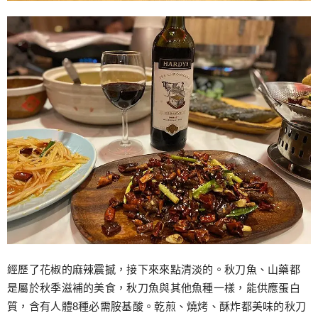
經歷了花椒的麻辣震撼，接下來來點清淡的。秋刀魚、山藥都
是屬於秋季滋補的美食，秋刀魚與其他魚種一樣，能供應蛋白
質，含有人體8種必需胺基酸。乾煎、燒烤、酥炸都美味的秋刀