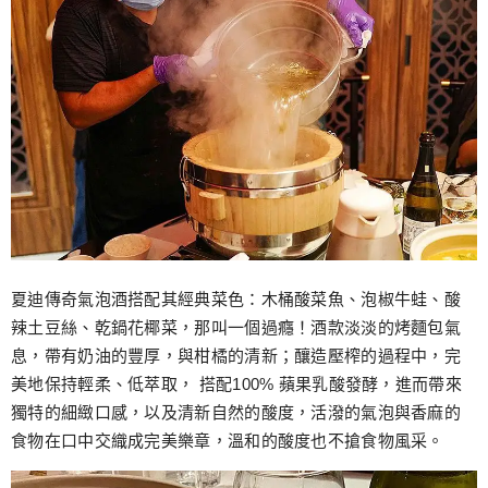
夏迪傳奇氣泡酒搭配其經典菜色：木桶酸菜魚、泡椒牛蛙、酸
辣土豆絲、乾鍋花椰菜，那叫一個過癮！酒款淡淡的烤麵包氣
息，帶有奶油的豐厚，與柑橘的清新；釀造壓榨的過程中，完
美地保持輕柔、低萃取， 搭配100% 蘋果乳酸發酵，進而帶來
獨特的細緻口感，以及清新自然的酸度，活潑的氣泡與香麻的
食物在口中交織成完美樂章，溫和的酸度也不搶食物風采。