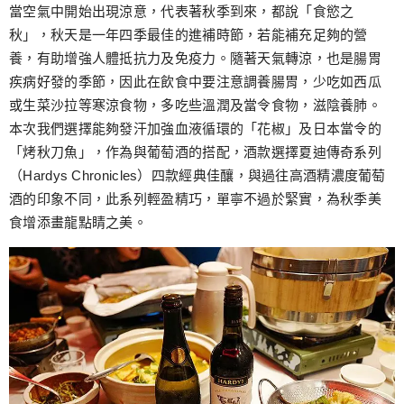
跳
當空氣中開始出現涼意，代表著秋季到來，都說「食慾之
至
秋」，秋天是一年四季最佳的進補時節，若能補充足夠的營
主
養，有助增強人體抵抗力及免疫力。隨著天氣轉涼，也是腸胃
要
疾病好發的季節，因此在飲食中要注意調養腸胃，少吃如西瓜
內
或生菜沙拉等寒涼食物，多吃些溫潤及當令食物，滋陰養肺。
容
本次我們選擇能夠發汗加強血液循環的「花椒」及日本當令的
「烤秋刀魚」，作為與葡萄酒的搭配，酒款選擇夏迪傳奇系列
（Hardys Chronicles）四款經典佳釀，與過往高酒精濃度葡萄
酒的印象不同，此系列輕盈精巧，單寧不過於緊實，為秋季美
食增添畫龍點睛之美。