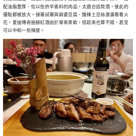
配油脂豐厚、佐以些許辛香料的肉品，太適合這款酒，彼此的
優點都被放大。接著試著與麻婆豆腐、酸辣土豆絲激盪看看火
花，夏迪傳奇施赫紅酒由於單寧柔軟，搭起來也算不錯，甚至
可以中和一些辣度。