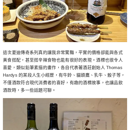
這次夏迪傳奇系列真的讓我非常驚豔，平實的價格卻能與各式
美食搭配，甚至搭辛辣食物也能有很好的表現。酒標也很令人
喜愛，類似鉛筆素描的畫作，各自代表著酒莊創始人 Thomas
Hardys 的某段人生小經歷，有牛鈴、貓頭鷹、乳牛、骰子等，
不僅酒款符合現代消費者的喜好，有趣的酒標故事，也讓品飲
酒款時，多一些話題可聊。